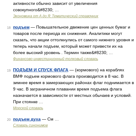
активности обычно зависит от увеличения
совокупного&#8230; …
Экономика от А до Я: Тематический справочник
подъем
— Повышательное движение цен ценных бумаг и
18
товаров после периода их снижения. Аналитики могут
сказать, что акции оттолкнулись от самого нижнего уровня и
теперь начали подъем, который может привести их на
более высокий уровень . Термин также&#8230; …
Финансово-инвестиционный толковый словарь
ПОДЪЕМ И СПУСК ФЛАГА
— (кормового) на кораблях
19
ВМФ подъем кормового флага производится в 8 час. В
зимнее время в замерзающих районах флаг поднимается в
9 час. В заграничном плавании время подъема флага
назначается в зависимости от местных обычаев и условий.
При стоянке …
Морской словарь
подъем духа
— См …
20
Словарь синонимов