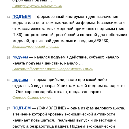
огромный подъем …
Словарь русской идиоматики
ПОДЪЕМ
— формовочный инструмент для извлечения
14
модели или ее отъемных частей из формы. В зависимости
от массы извлекаемых моделей применяют подъемы (рис.
П 36): остроконечный, резьбовой и вставной для небольших
моделей; крючковой для малых и средних;&#8230; …
Металлургический словарь
подъем
— начался подъем • действие, субъект, начало
15
начать подъем • действие, начало …
Глагольной сочетаемости непредметных имён
подъем
— норма прибыли, часто про какой либо
16
отдельный вид товара. У них там такой подъем на паркете
– Они хорошо зарабатывают, продавая паркет …
Словарь бизнес-сленга
ПОДЪЕМ
— (ОЖИВЛЕНИЕ) – одна из фаз делового цикла,
17
в течение которой уровень экономической активности
начинает повышаться. Реальный выпуск и инвестиции
растут, а безработица падает. Подъем экономической